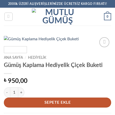
İçeriğe
2000₺ ÜZERİ ALIŞVERİŞLERİNİZDE ÜCRETSİZ KARGO FIRSATI!
atla
0
Favorilere
Ekle
ANA SAYFA
/
HEDIYELIK
Gümüş Kaplama Hediyelik Çiçek Buketi
₺
950,00
Gümüş Kaplama Hediyelik Çiçek Buketi adet
SEPETE EKLE