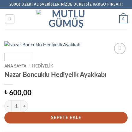
İçeriğe
2000₺ ÜZERİ ALIŞVERİŞLERİNİZDE ÜCRETSİZ KARGO FIRSATI!
atla
0
Favorilere
Ekle
ANA SAYFA
/
HEDIYELIK
Nazar Boncuklu Hediyelik Ayakkabı
₺
600,00
Nazar Boncuklu Hediyelik Ayakkabı adet
SEPETE EKLE