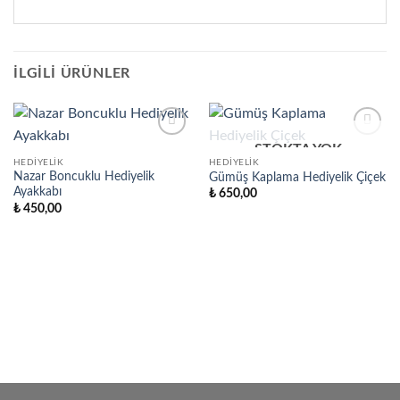
İLGILI ÜRÜNLER
STOKTA YOK
Favorilere
Favorilere
Ekle
Ekle
HEDIYELIK
HEDIYELIK
Nazar Boncuklu Hediyelik
Gümüş Kaplama Hediyelik Çiçek
Ayakkabı
₺
650,00
₺
450,00